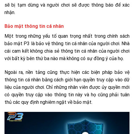
sẽ bị tạm dừng và người chơi sẽ được thông báo để xác
nhận.
Bảo mật thông tin cá nhân
Một trong những yếu tố quan trọng nhất trong chính sách
bảo mật P3 là bảo vệ thông tin cá nhân của người chơi. Nhà
cái cam kết không chia sẻ thông tin cá nhân của người chơi
với bất kỳ bên thứ ba nào mà không có sự đồng ý của họ.
Ngoài ra, nền tảng cũng thực hiện các biện pháp bảo vệ
thông tin cá nhân bằng cách giới hạn quyền truy cập vào dữ
liệu của người chơi. Chỉ những nhân viên được ủy quyền mới
có quyền truy cập vào thông tin này và họ cũng phải tuân
thủ các quy định nghiêm ngặt về bảo mật.