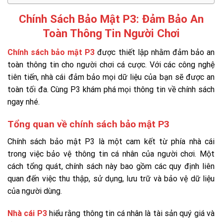
Chính Sách Bảo Mật P3: Đảm Bảo An
Toàn Thông Tin Người Chơi
Chính sách bảo mật P3
được thiết lập nhằm đảm bảo an
toàn thông tin cho người chơi cá cược. Với các công nghệ
tiên tiến, nhà cái đảm bảo mọi dữ liệu của bạn sẽ được an
toàn tối đa. Cùng P3 khám phá mọi thông tin về chính sách
ngay nhé.
Tổng quan về chính sách bảo mật P3
Chính sách bảo mật P3 là một cam kết từ phía nhà cái
trong việc bảo vệ thông tin cá nhân của người chơi. Một
cách tổng quát, chính sách này bao gồm các quy định liên
quan đến việc thu thập, sử dụng, lưu trữ và bảo vệ dữ liệu
của người dùng.
Nhà cái P3
hiểu rằng thông tin cá nhân là tài sản quý giá và