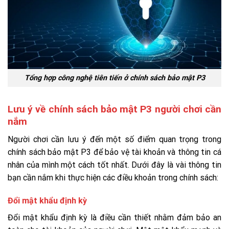
Tổng hợp công nghệ tiên tiến ở chính sách bảo mật P3
Lưu ý về chính sách bảo mật P3 người chơi cần
nắm
Người chơi cần lưu ý đến một số điểm quan trọng trong
chính sách bảo mật P3 để bảo vệ tài khoản và thông tin cá
nhân của mình một cách tốt nhất. Dưới đây là vài thông tin
bạn cần nắm khi thực hiện các điều khoản trong chính sách:
Đổi mật khẩu định kỳ
Đổi mật khẩu định kỳ là điều cần thiết nhằm đảm bảo an