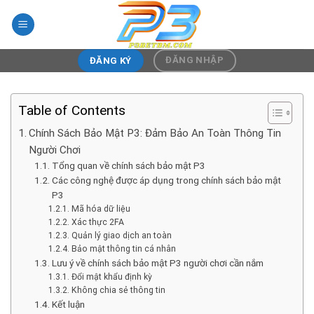
Chuyển
đến
nội
dung
ĐĂNG NHẬP
ĐĂNG KÝ
Table of Contents
Chính Sách Bảo Mật P3: Đảm Bảo An Toàn Thông Tin
Người Chơi
Tổng quan về chính sách bảo mật P3
Các công nghệ được áp dụng trong chính sách bảo mật
P3
Mã hóa dữ liệu
Xác thực 2FA
Quản lý giao dịch an toàn
Bảo mật thông tin cá nhân
Lưu ý về chính sách bảo mật P3 người chơi cần nắm
Đổi mật khẩu định kỳ
Không chia sẻ thông tin
Kết luận