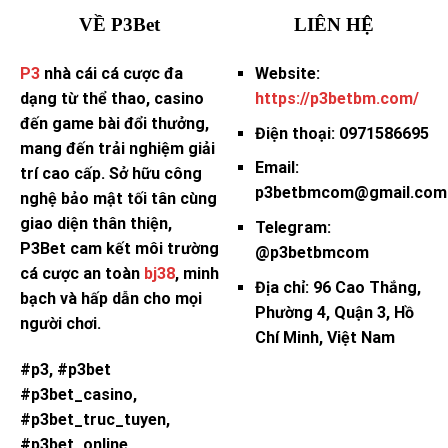
VỀ P3Bet
LIÊN HỆ
P3
nhà cái cá cược đa
Website
:
dạng từ thể thao, casino
https://p3betbm.com/
đến game bài đổi thưởng,
Điện thoại
:
0971586695
mang đến trải nghiệm giải
Email
:
trí cao cấp. Sở hữu công
p3betbmcom@gmail.com
nghệ bảo mật tối tân cùng
giao diện thân thiện,
Telegram
:
P3Bet cam kết môi trường
@p3betbmcom
cá cược an toàn
bj38
, minh
Địa chỉ
: 96 Cao Thắng,
bạch và hấp dẫn cho mọi
Phường 4, Quận 3, Hồ
người chơi.
Chí Minh, Việt Nam
#p3, #p3bet
#p3bet_casino,
#p3bet_truc_tuyen,
#p3bet_online,