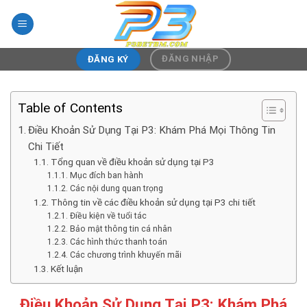
Chuyển
đến
nội
dung
ĐĂNG NHẬP
ĐĂNG KÝ
Table of Contents
Điều Khoản Sử Dụng Tại P3: Khám Phá Mọi Thông Tin
Chi Tiết
Tổng quan về điều khoản sử dụng tại P3
Mục đích ban hành
Các nội dung quan trọng
Thông tin về các điều khoản sử dụng tại P3 chi tiết
Điều kiện về tuổi tác
Bảo mật thông tin cá nhân
Các hình thức thanh toán
Các chương trình khuyến mãi
Kết luận
Điều Khoản Sử Dụng Tại P3: Khám Phá