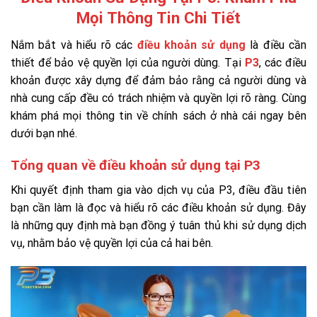
Mọi Thông Tin Chi Tiết
Nắm bắt và hiểu rõ các
điều khoản sử dụng
là điều cần
thiết để bảo vệ quyền lợi của người dùng. Tại
P3
, các điều
khoản được xây dựng để đảm bảo rằng cả người dùng và
nhà cung cấp đều có trách nhiệm và quyền lợi rõ ràng. Cùng
khám phá mọi thông tin về chính sách ở nhà cái ngay bên
dưới bạn nhé.
Tổng quan về điều khoản sử dụng tại P3
Khi quyết định tham gia vào dịch vụ của P3, điều đầu tiên
bạn cần làm là đọc và hiểu rõ các điều khoản sử dụng. Đây
là những quy định mà bạn đồng ý tuân thủ khi sử dụng dịch
vụ, nhằm bảo vệ quyền lợi của cả hai bên.