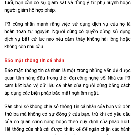
tuổi, bạn cần có sự giám sát và đồng ý từ phụ huynh hoặc
người giám hộ hợp pháp.
P3 cũng nhấn mạnh rằng việc sử dụng dịch vụ của họ là
hoàn toàn tự nguyện. Người dùng có quyền dừng sử dụng
dịch vụ bất cứ lúc nào nếu cảm thấy không hài lòng hoặc
không còn nhu cầu.
Bảo mật thông tin cá nhân
Bảo mật thông tin cá nhân là một trong những vấn đề được
quan tâm hàng đầu trong thời đại công nghệ số. Nhà cái P3
cam kết bảo vệ dữ liệu cá nhân của người dùng bằng cách
áp dụng các biện pháp bảo mật nghiêm ngặt.
Sân chơi sẽ không chia sẻ thông tin cá nhân của bạn với bên
thứ ba mà không có sự đồng ý của bạn, trừ khi có yêu cầu
của cơ quan chức năng hoặc theo quy định của pháp luật.
Hệ thống của nhà cái được thiết kế để ngăn chặn các hành