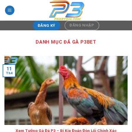
Chuyển
đến
nội
dung
ĐĂNG NHẬP
ĐĂNG KÝ
DANH MỤC
ĐÁ GÀ
P3BET
11
Th4
Xem Tướng Gà Đá P3 – Bí Kíp Đoán Đòn Lối Chính Xác