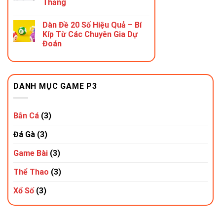
Thắng
Dàn Đề 20 Số Hiệu Quả – Bí
Kíp Từ Các Chuyên Gia Dự
Đoán
DANH MỤC GAME P3
Bắn Cá
(3)
Đá Gà
(3)
Game Bài
(3)
Thể Thao
(3)
Xổ Số
(3)