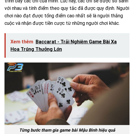
trình bày các chi của mình. Lúc này, các chi sẽ được so sánh
với nhau và tính điểm theo quy tắc đã được quy định. Người
chơi nào đạt được tổng điểm cao nhất sẽ là người thắng
cuộc và nhận được tiền cược từ những người chơi khác.
Xem thêm
Baccarat - Trải Nghiệm Game Bài Xa
Hoa Trúng Thưởng Lớn
Từng bước tham gia game bài Mậu Binh hiệu quả