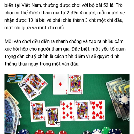
biến tại Việt Nam, thường được chơi với bộ bài 52 lá. Trò
chơi có thể được tham gia từ 2 đến 4 người, mỗi người sẽ
nhận được 13 lá bài và phải chia thành 3 chi: một chi đầu,
một chi giữa và một chi cuối.
Mỗi ván chơi đều diễn ra nhanh chóng và tạo ra nhiều cảm
xúc hồi hộp cho người tham gia. Đặc biệt, một yếu tố quan
trọng cần chú ý chính là cách tính điểm vì sẽ quyết định
thắng thua ngay trong một ván đấu.