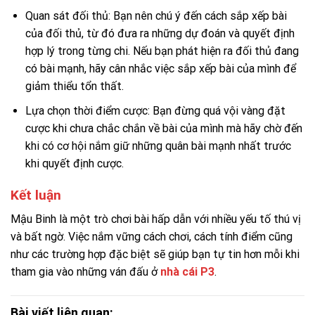
Quan sát đối thủ: Bạn nên chú ý đến cách sắp xếp bài
của đối thủ, từ đó đưa ra những dự đoán và quyết định
hợp lý trong từng chi. Nếu bạn phát hiện ra đối thủ đang
có bài mạnh, hãy cân nhắc việc sắp xếp bài của mình để
giảm thiểu tổn thất.
Lựa chọn thời điểm cược: Bạn đừng quá vội vàng đặt
cược khi chưa chắc chắn về bài của mình mà hãy chờ đến
khi có cơ hội nắm giữ những quân bài mạnh nhất trước
khi quyết định cược.
Kết luận
Mậu Binh là một trò chơi bài hấp dẫn với nhiều yếu tố thú vị
và bất ngờ. Việc nắm vững cách chơi, cách tính điểm cũng
như các trường hợp đặc biệt sẽ giúp bạn tự tin hơn mỗi khi
tham gia vào những ván đấu ở
nhà cái P3
.
Bài viết liên quan: