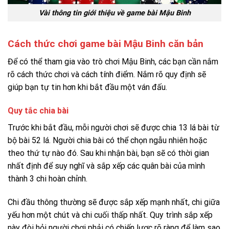
Vài thông tin giới thiệu về game bài Mậu Binh
Cách thức chơi game bài Mậu Binh căn bản
Để có thể tham gia vào trò chơi Mậu Binh, các bạn cần nắm
rõ cách thức chơi và cách tính điểm. Nắm rõ quy định sẽ
giúp bạn tự tin hơn khi bắt đầu một ván đấu.
Quy tắc chia bài
Trước khi bắt đầu, mỗi người chơi sẽ được chia 13 lá bài từ
bộ bài 52 lá. Người chia bài có thể chọn ngẫu nhiên hoặc
theo thứ tự nào đó. Sau khi nhận bài, bạn sẽ có thời gian
nhất định để suy nghĩ và sắp xếp các quân bài của mình
thành 3 chi hoàn chỉnh.
Chi đầu thông thường sẽ được sắp xếp mạnh nhất, chi giữa
yếu hơn một chút và chi cuối thấp nhất. Quy trình sắp xếp
này đòi hỏi người chơi phải có chiến lược rõ ràng để làm sao