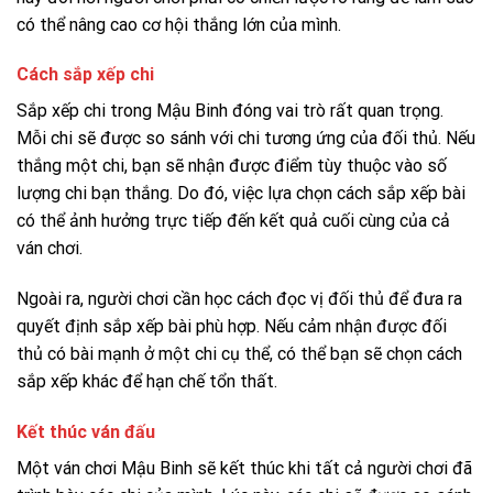
có thể nâng cao cơ hội thắng lớn của mình.
Cách sắp xếp chi
Sắp xếp chi trong Mậu Binh đóng vai trò rất quan trọng.
Mỗi chi sẽ được so sánh với chi tương ứng của đối thủ. Nếu
thắng một chi, bạn sẽ nhận được điểm tùy thuộc vào số
lượng chi bạn thắng. Do đó, việc lựa chọn cách sắp xếp bài
có thể ảnh hưởng trực tiếp đến kết quả cuối cùng của cả
ván chơi.
Ngoài ra, người chơi cần học cách đọc vị đối thủ để đưa ra
quyết định sắp xếp bài phù hợp. Nếu cảm nhận được đối
thủ có bài mạnh ở một chi cụ thể, có thể bạn sẽ chọn cách
sắp xếp khác để hạn chế tổn thất.
Kết thúc ván đấu
Một ván chơi Mậu Binh sẽ kết thúc khi tất cả người chơi đã