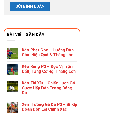
BÀI VIẾT GẦN ĐÂY
Kèo Phạt Góc – Hướng Dẫn
Chơi Hiệu Quả & Thắng Lớn
Kèo Rung P3 – Đọc Vị Trận
Đấu, Tăng Cơ Hội Thắng Lớn
Kèo Tài Xỉu – Chiến Lược Cá
Cược Hấp Dẫn Trong Bóng
Đá
Xem Tướng Gà Đá P3 – Bí Kíp
Đoán Đòn Lối Chính Xác